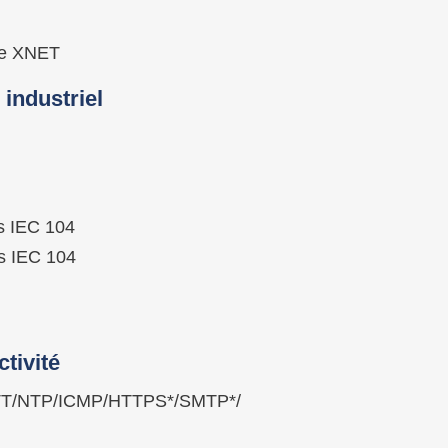
 de XNET
 industriel
s IEC 104
s IEC 104
tivité
T/NTP/ICMP/HTTPS*/SMTP*/