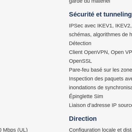
garde du matériel
Sécurité et tunneling
IPSec avec IKEV1, IKEV2, 
schémas, algorithmes de h
Détection
Client OpenVPN, Open VP
OpenSSL
Pare-feu basé sur les zon
Inspection des paquets avec
inondations de synchronis
Épinglette Sim
Liaison d’adresse IP source
Direction
0 Mbps (UL)
Configuration locale et di