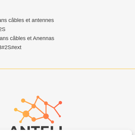
s câbles et antennes
#2S
s câbles et Anennas
3#2S#ext